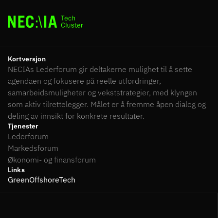
C:\
Prosjek
Fremtid
Kortversjon
Om Nec
NECIAs Lederforum gir deltakerne mulighet til å sette 
Ansatte
agendaen og fokusere på reelle utfordringer, 
Kontak
samarbeidsmuligheter og vekststrategier, med klyngen 
Til MN
som aktiv tilrettelegger. Målet er å fremme åpen dialog og 
deling av innsikt for konkrete resultater.
Tjenester
Lederforum
Markedsforum
Økonomi- og finansforum
Links
GreenOffshoreTech