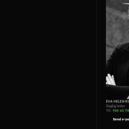
EVA HELEN 
Daglig leder
Tlf: 
934 65 7
Send e-po