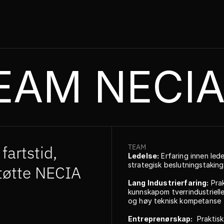
EAM NECI
rtstid, 
TEAM
Ledelse:
 Erfaring innen ledel
strategisk beslutningstaking
støtte NECIA 
Lang Industrierfaring:
 Prak
kunnskapom tverrindustrielle
og høy teknisk kompetanse
Entreprenørskap:
  Praktisk