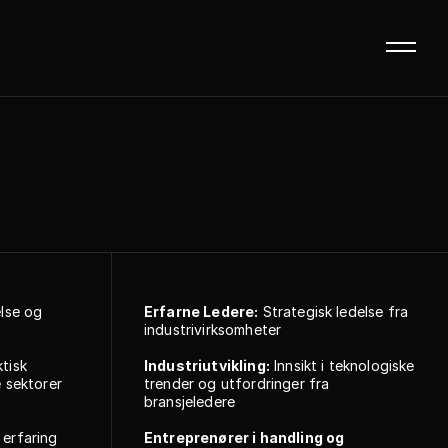
C:\
Prosjekter>
Fremtidens arbeid
Om Necia>
A
Ansatte\styret>
Kontakt oss>
Til MNU>
se og  
Erfarne Ledere:
 Strategisk ledelse fra 
industrivirksomheter
tisk 
Industriutvikling:
 Innsikt i teknologiske 
 sektorer 
trender og utfordringer fra 
bransjeledere
 erfaring 
Entreprenører i handling og 