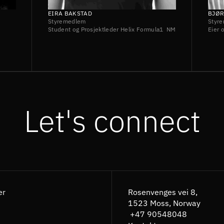
EIRA BAKSTAD
BJØR
Styremedlem
Styr
Student og Prosjektleder Helix Formula1  NMBU 
Eier 
Let's connect
er
Rosenvenges vei 8,
1523 Moss, Norway
 +47 90548048