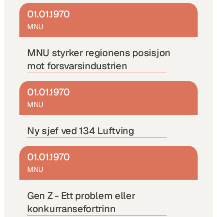
01.01.1970
MNU
MNU styrker regionens posisjon 
mot forsvarsindustrien
01.01.1970
MNU
Ny sjef ved 134 Luftving 
01.01.1970
MNU
Gen Z - Ett problem eller 
konkurransefortrinn