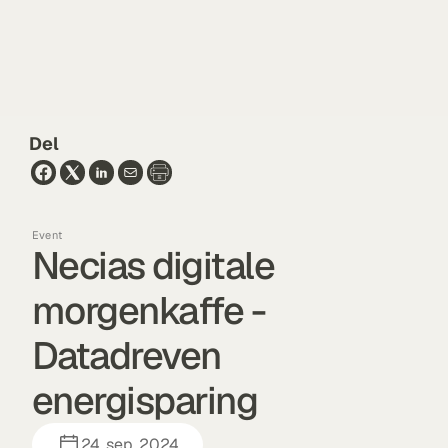
Del
Event
Necias digitale 
morgenkaffe - 
Datadreven 
energisparing
24. sep. 2024