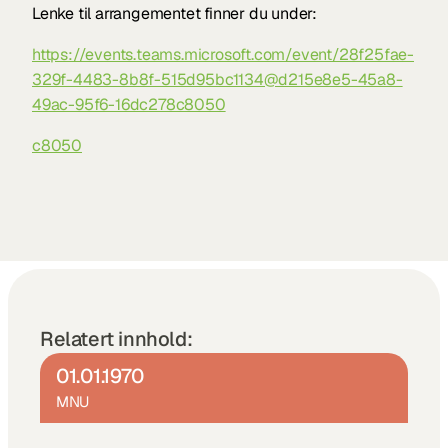
Lenke til arrangementet finner du under:
https://events.teams.microsoft.com/event/28f25fae-
329f-4483-8b8f-515d95bc1134@d215e8e5-45a8-
49ac-95f6-16dc278c8050
c8050
Relatert innhold:
01.01.1970
MNU