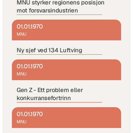
MNU styrker regionens posisjon 
mot forsvarsindustrien
01.01.1970
MNU
Ny sjef ved 134 Luftving 
01.01.1970
MNU
Gen Z - Ett problem eller 
konkurransefortrinn
01.01.1970
MNU