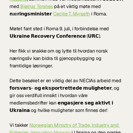
med 
Bjørnar Torsnes
 på et viktig møte med 
𝗻æ𝗿𝗶𝗻𝗴𝘀𝗺𝗶𝗻𝗶𝘀𝘁𝗲𝗿 
Cecilie T. Myrseth
 i Roma. 
Møtet fant sted i Roma 9. juli, i forbindelse med 
𝗨𝗸𝗿𝗮𝗶𝗻𝗲 𝗥𝗲𝗰𝗼𝘃𝗲𝗿𝘆 𝗖𝗼𝗻𝗳𝗲𝗿𝗲𝗻𝗰𝗲 (𝗨𝗥𝗖). 
Her fikk vi snakke om og lytte til hvordan norsk 
næringsliv kan bidra til gjenoppbygging og 
framtidige løsninger.
Dette besøket er en viktig del av NECIAs arbeid med 
𝗳𝗼𝗿𝘀𝘃𝗮𝗿𝘀- 𝗼𝗴 𝗲𝗸𝘀𝗽𝗼𝗿𝘁𝗿𝗲𝘁𝘁𝗲𝗱𝗲 𝗺𝘂𝗹𝗶𝗴𝗵𝗲𝘁𝗲𝗿, og 
gir oss verdifull innsikt i hvordan våre 
medlemsbedrifter kan 𝗲𝗻𝗴𝗮𝘀𝗷𝗲𝗿𝗲 𝘀𝗲𝗴 𝗮𝗸𝘁𝗶𝘃𝘁 𝗶 
𝗨𝗸𝗿𝗮𝗶𝗻𝗮 og hvilke muligheter som finnes der!
Vi takker 
Norwegian Ministry of Trade, Industry and 
Fisheries
, 
Innovation Norway
 i Ukraina og den norske 