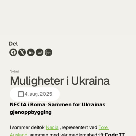
Del
Nyhet
Muligheter i Ukraina
4. aug. 2025
𝗡𝗘𝗖𝗜𝗔 𝗶 𝗥𝗼𝗺𝗮: 𝗦𝗮𝗺𝗺𝗲𝗻 𝗳𝗼𝗿 𝗨𝗸𝗿𝗮𝗶𝗻𝗮𝘀 
𝗴𝗷𝗲𝗻𝗼𝗽𝗽𝗯𝘆𝗴𝗴𝗶𝗻𝗴
I sommer deltok 
Necia
 , representert ved 
Tore 
Ausland
, sammen med vår medlemsbedrift 𝗖𝗼𝗱𝗲 𝗜𝗧, 