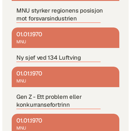
MNU styrker regionens posisjon 
mot forsvarsindustrien
01.01.1970
MNU
Ny sjef ved 134 Luftving 
01.01.1970
MNU
Gen Z - Ett problem eller 
konkurransefortrinn
01.01.1970
MNU