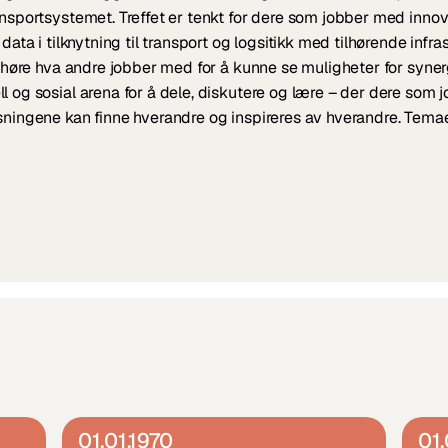
ansportsystemet. Treffet er tenkt for dere som jobber med innova
 data i tilknytning til transport og logsitikk med tilhørende infra
å høre hva andre jobber med for å kunne se muligheter for synerg
 og sosial arena for å dele, diskutere og lære – der dere som jo
sningene kan finne hverandre og inspireres av hverandre. Temae
01.01.1970
01.