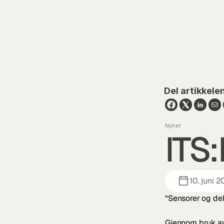
Del artikkele
Nyhet
ITS:
10. juni 
“Sensorer og del
Gjennom bruk av 