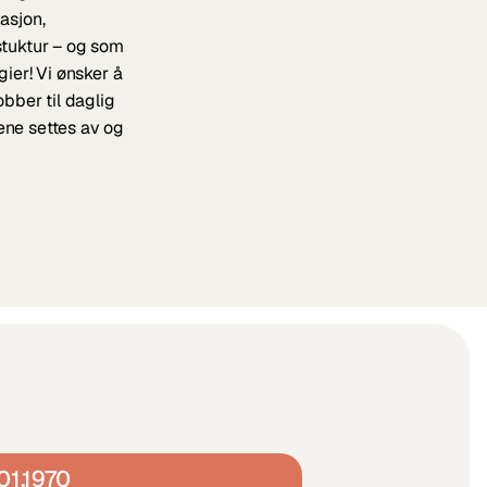
sjon, 
stuktur – og som 
ier! Vi ønsker å 
bber til daglig 
ne settes av og 
01.1970