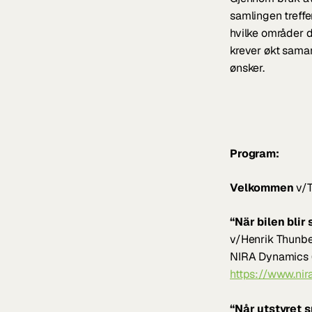
samlingen treffe
hvilke områder d
krever økt samar
ønsker.
Program:
Velkommen
 v/
“När bilen blir
v/Henrik Thunber
NIRA Dynamics (T
https://www.ni
“Når utstyret s