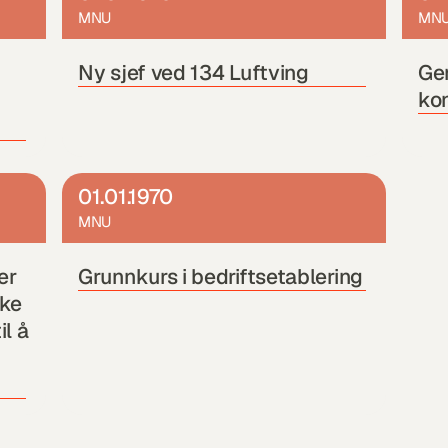
MNU
MN
Ny sjef ved 134 Luftving 
Gen
kon
01.01.1970
MNU
r 
Grunnkurs i bedriftsetablering
ke 
l å 