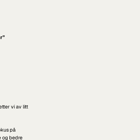
r”
r vi av litt 
okus på 
e og bedre 