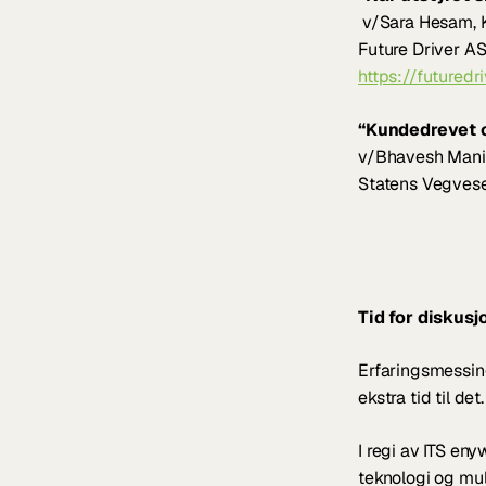
 v/Sara Hesam, 
Future Driver A
https://futuredr
“Kundedrevet o
v/Bhavesh Mani
Statens Vegves
Tid for diskusj
Erfaringsmessing
ekstra tid til det.
I regi av ITS eny
teknologi og mul