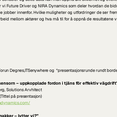
r vi Future Driver og NIRA Dynamics som deler hvordan de bidrar
e jobber innenfor. Hvilke muligheter og utfordringer de ser fre
beid mellom aktører og hva må til for å oppnå de resultatene 
Torun Degnes,ITSenywhere og  “presentasjonsrunde rundt bord
 sensorn – uppkopplade fordon i tjäns för effektiv vägdrift
g, Solutions Arvhitect
ittel på presentasjon)
radynamics.com/
nakker – lytter vi?”