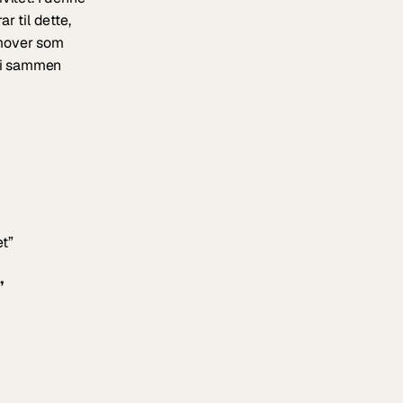
 til dette, 
mover som 
vi sammen 
et”
”