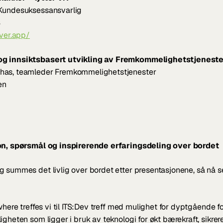
Kundesuksessansvarlig
S
iver.app/
g innsiktsbasert utvikling av Fremkommelighetstjeneste
has, teamleder Fremkommelighetstjenester
en 
on, spørsmål og inspirerende erfaringsdeling over bordet
 summes det livlig over bordet etter presentasjonene, så nå sette
where treffes vi til ITS:Dev treff med mulighet for dyptgående f
igheten som ligger i bruk av teknologi for økt bærekraft, sikrer