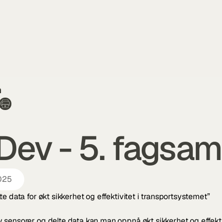
n
Dev - 5. fagsam
2025
te data for økt sikkerhet og effektivitet i transportsystemet”
sensorer og delte data kan man oppnå økt sikkerhet og effektiv