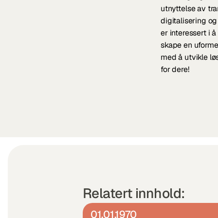
utnyttelse av tr
digitalisering og
er interessert i 
skape en uformell
med å utvikle lø
for dere!
Relatert innhold:
01.01.1970