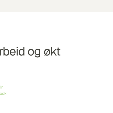
arbeid og økt 
In
ook