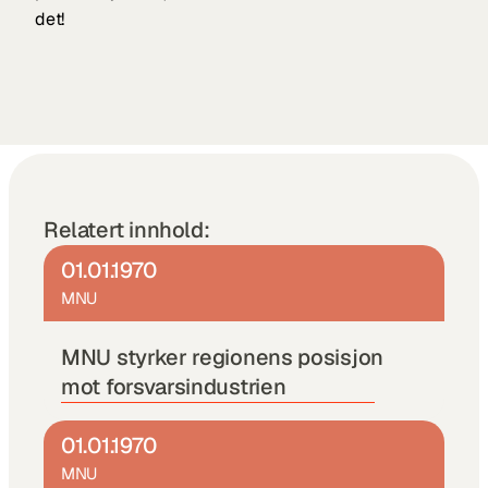
det!
Relatert innhold:
01.01.1970
MNU
MNU styrker regionens posisjon 
mot forsvarsindustrien
01.01.1970
MNU