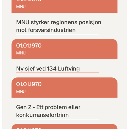
MNU
MNU styrker regionens posisjon 
mot forsvarsindustrien
01.01.1970
MNU
Ny sjef ved 134 Luftving 
01.01.1970
MNU
Gen Z - Ett problem eller 
konkurransefortrinn