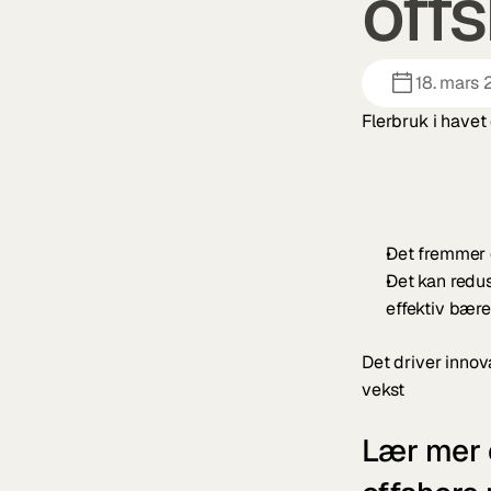
offs
18. mars
Flerbruk i have
Det fremmer e
Det kan redus
effektiv bærek
Det driver innov
vekst 
Lær mer 