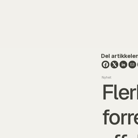
Del artikkele
Nyhet
Fler
forr