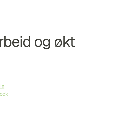
arbeid og økt 
In
ook