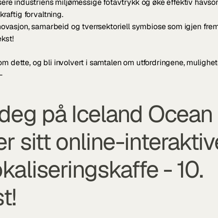
ere industriens miljømessige fotavtrykk og øke effektiv havson
raftig forvaltning.
novasjon, samarbeid og tverrsektoriell symbiose som igjen frem
kst!
om dette, og bli involvert i samtalen om utfordringene, mulighete
–
deg på Iceland Ocean 
r sitt online-interaktive
aliseringskaffe - 10. 
t! 