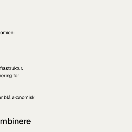
nomien:
frastruktur.
ering for 
r blå økonomisk 
mbinere 