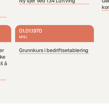
Ny sjef ved 134 Luftving 
Gen
kon
01.01.1970
MNU
r 
Grunnkurs i bedriftsetablering
ke 
l å 