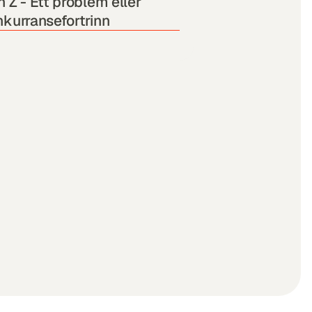
 Z - Ett problem eller 
kurransefortrinn