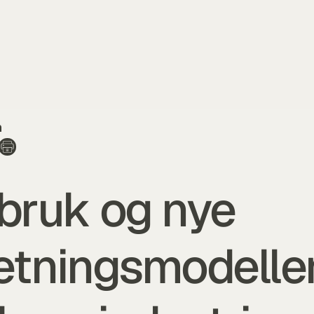
n
bruk og nye 
etningsmodeller 