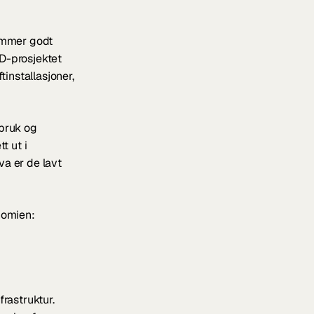
emmer godt 
-prosjektet 
installasjoner, 
bruk og 
 ut i 
a er de lavt 
nomien:
frastruktur.