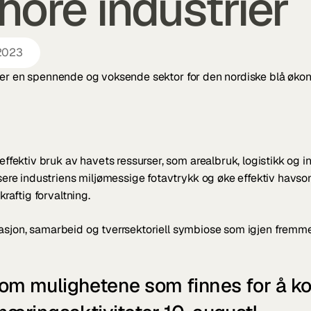
hore industrier
 2023
t er en spennende og voksende sektor for den nordiske blå øko
ffektiv bruk av havets ressurser, som arealbruk, logistikk og in
ere industriens miljømessige fotavtrykk og øke effektiv havson
raftig forvaltning.
asjon, samarbeid og tverrsektoriell symbiose som igjen fremme
om mulighetene som finnes for å ko