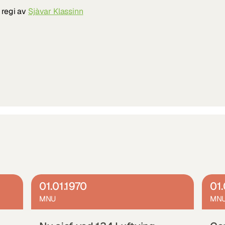
 regi av 
Sjàvar Klassinn
01.01.1970
01.
MNU
MN