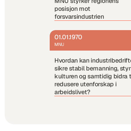
MNU styrker regionens 
posisjon mot 
forsvarsindustrien
01.01.1970
MNU
Hvordan kan industribedrifte
sikre stabil bemanning, styr
kulturen og samtidig bidra ti
redusere utenforskap i 
arbeidslivet?