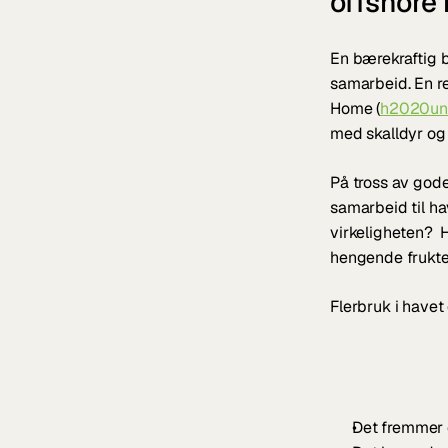
offshore 
En bærekraftig b
samarbeid. En r
Home (
h2020uni
med skalldyr og 
På tross av gode 
samarbeid til ha
virkeligheten?  H
hengende frukte
Flerbruk i have
Det fremmer e