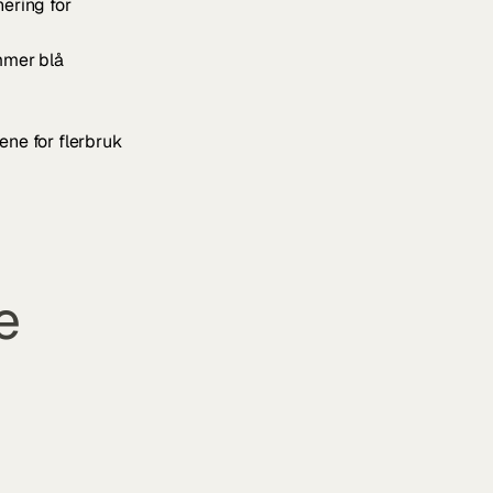
ering for 
mer blå 
ne for flerbruk 
 