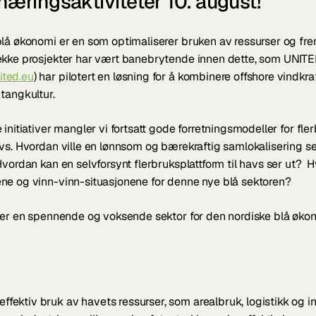
næringsaktiviteter 10. august!
lå økonomi er en som optimaliserer bruken av ressurser og fr
ekke prosjekter har vært banebrytende innen dette, som UNITED
ted.eu
) har pilotert en løsning for å kombinere offshore vindkraft
tangkultur.
initiativer mangler vi fortsatt gode forretningsmodeller for fler
vs. Hvordan ville en lønnsom og bærekraftig samlokalisering sett
vordan kan en selvforsynt flerbruksplattform til havs ser ut?  Hv
ne og vinn-vinn-situasjonene for denne nye blå sektoren?
t er en spennende og voksende sektor for den nordiske blå øko
ffektiv bruk av havets ressurser, som arealbruk, logistikk og in