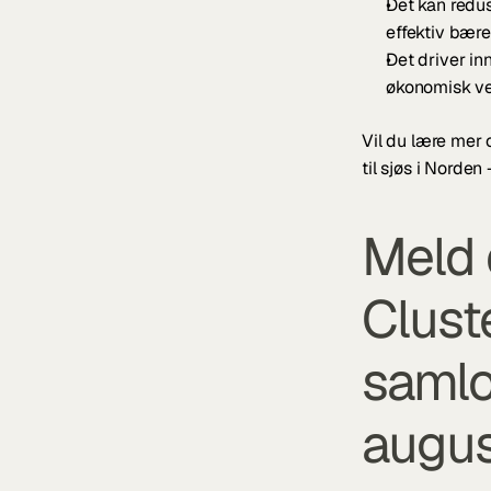
Det kan redus
effektiv bærek
Det driver in
økonomisk ve
Vil du lære mer 
til sjøs i Norden 
Meld 
Cluste
samlok
augus