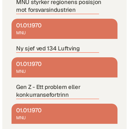
MNU styrker regionens posisjon 
mot forsvarsindustrien
01.01.1970
MNU
Ny sjef ved 134 Luftving 
01.01.1970
MNU
Gen Z - Ett problem eller 
konkurransefortrinn
01.01.1970
MNU