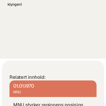
klyngen!
Relatert innhold:
01.01.1970
MNU
MNU styrker regionens posisjon 