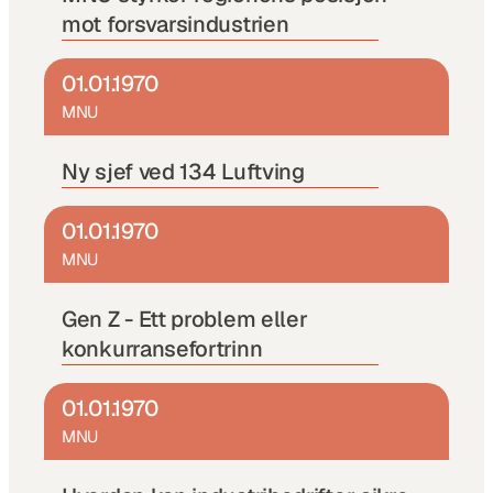
mot forsvarsindustrien
01.01.1970
MNU
Ny sjef ved 134 Luftving 
01.01.1970
MNU
Gen Z - Ett problem eller 
konkurransefortrinn
01.01.1970
MNU