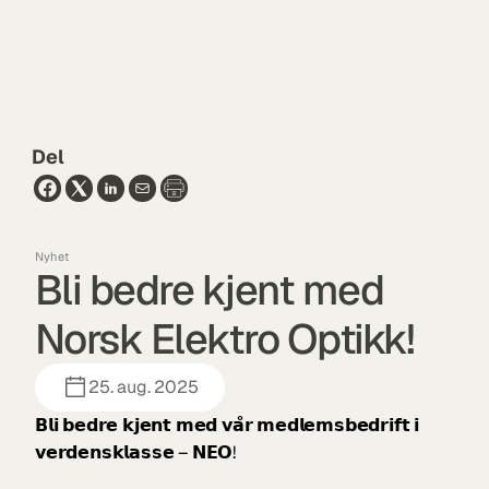
Del
Nyhet
Bli bedre kjent med 
Norsk Elektro Optikk!
25. aug. 2025
𝗕𝗹𝗶 𝗯𝗲𝗱𝗿𝗲 𝗸𝗷𝗲𝗻𝘁 𝗺𝗲𝗱 𝘃𝗮̊𝗿 𝗺𝗲𝗱𝗹𝗲𝗺𝘀𝗯𝗲𝗱𝗿𝗶𝗳𝘁 𝗶 
𝘃𝗲𝗿𝗱𝗲𝗻𝘀𝗸𝗹𝗮𝘀𝘀𝗲 – 𝗡𝗘𝗢!